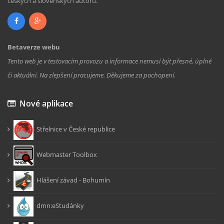
českých a slovenských autorů.
Betaverze webu
Tento web je v testovacím provozu a informace nemusí být přesné, úplné
či aktuální. Na zlepšení pracujeme. Děkujeme za pochopení.
Nové aplikace
Střelnice v České republice
Webmaster Toolbox
Hlášení závad - Bohumín
dmn:eStudánky