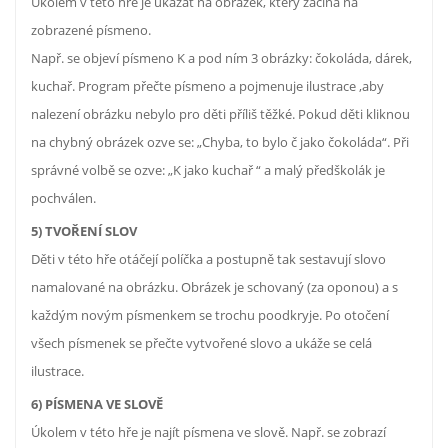
Úkolem v této hře je ukázat na obrázek, který začíná na
zobrazené písmeno.
Např. se objeví písmeno K a pod ním 3 obrázky: čokoláda, dárek,
kuchař. Program přečte písmeno a pojmenuje ilustrace ,aby
nalezení obrázku nebylo pro děti příliš těžké. Pokud děti kliknou
na chybný obrázek ozve se: „Chyba, to bylo č jako čokoláda“. Při
správné volbě se ozve: „K jako kuchař “ a malý předškolák je
pochválen.
5) TVOŘENÍ SLOV
Děti v této hře otáčejí políčka a postupně tak sestavují slovo
namalované na obrázku. Obrázek je schovaný (za oponou) a s
každým novým písmenkem se trochu poodkryje. Po otočení
všech písmenek se přečte vytvořené slovo a ukáže se celá
ilustrace.
6) PÍSMENA VE SLOVĚ
Úkolem v této hře je najít písmena ve slově. Např. se zobrazí