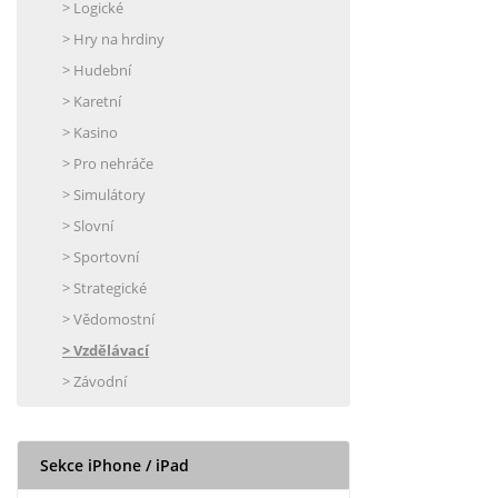
> Logické
> Hry na hrdiny
> Hudební
> Karetní
> Kasino
> Pro nehráče
> Simulátory
> Slovní
> Sportovní
> Strategické
> Vědomostní
> Vzdělávací
> Závodní
Sekce iPhone / iPad