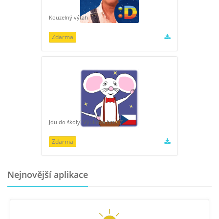
Kouzelný výtah
Zdarma
Jdu do školy! Výuková hra CZ
Zdarma
Nejnovější aplikace