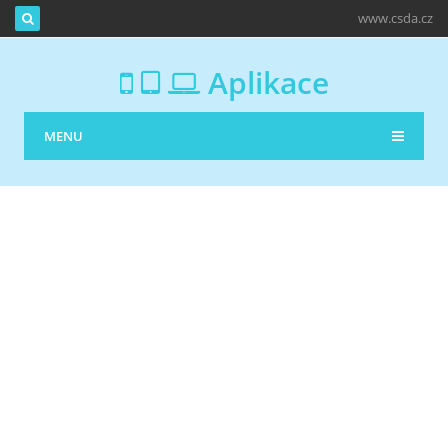
www.csda.cz
Aplikace
MENU