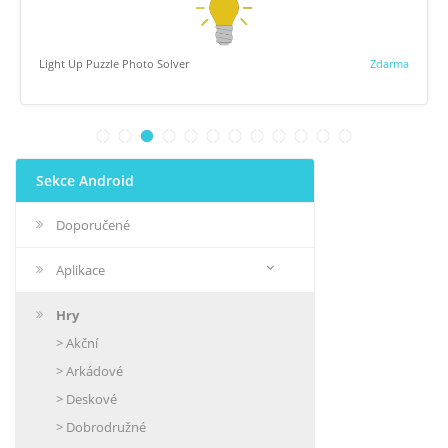
Zdarma
Akari Puzzle - LightUp
Sekce Android
Doporučené
Aplikace
Hry
> Akční
> Arkádové
> Deskové
> Dobrodružné