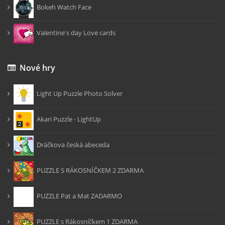
Bokeh Watch Face
Valentine's day Love cards
Nové hry
Light Up Puzzle Photo Solver
Akari Puzzle - LightUp
Dráčkova česká abeceda
PUZZLE S RÁKOSNÍČKEM 2 ZDARMA
PUZZLE Pat a Mat ZADARMO
PUZZLE s Rákosníčkem 1 ZDARMA