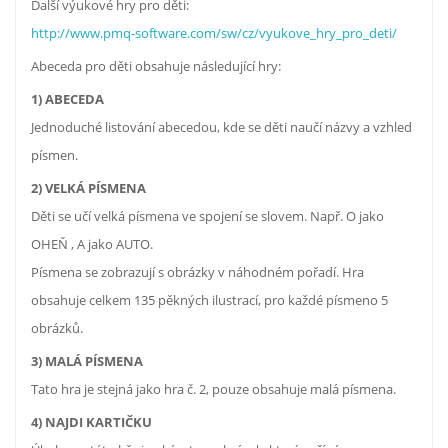
Další výukové hry pro děti:
http://www.pmq-software.com/sw/cz/vyukove_hry_pro_deti/
Abeceda pro děti obsahuje následující hry:
1) ABECEDA
Jednoduché listování abecedou, kde se děti naučí názvy a vzhled
písmen.
2) VELKÁ PÍSMENA
Děti se učí velká písmena ve spojení se slovem. Např. O jako
OHEŇ , A jako AUTO.
Písmena se zobrazují s obrázky v náhodném pořadí. Hra
obsahuje celkem 135 pěkných ilustrací, pro každé písmeno 5
obrázků.
3) MALÁ PÍSMENA
Tato hra je stejná jako hra č. 2, pouze obsahuje malá písmena.
4) NAJDI KARTIČKU