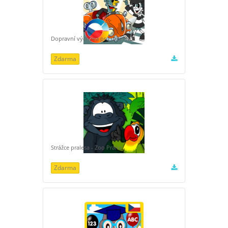
Dopravní výchova pro děti FREE
Zdarma
Strážce pralesa - Zoo Praha
Zdarma