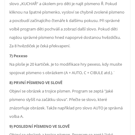
slovo „KUCHAŘ“ a úkolem pro děti je najít písmeno Ř. Pokud
kliknou na špatné písmenko, vysloví se chybně zvolené písmeno
a povzbudí začínajícího čtenáře k dalšímu pokusu. Při správné
volbě program děti pochválí a zobrazí další slovo. Pokud děti
najdou správné písmeno hned napoprvé dostanou hvězdičku.
Za 8 hvězdiček je čeká překvapení.
7) Pexeso
Na ploše je 20 kartiček. Je to modifikace hry pexeso, kdy musíte
spojovat písmeno s obrázkem (A + AUTO, C + CIBULE atd.).¨
8) PRVNÍ PÍSMENO VE SLOVĚ
Objeví se obrázek a trojice písmen. Program se zeptá "Jaké
písmeno slyšíš na začátku slova". Přečte se slovo, které
znázorňuje obrázek. Takže například pro slovo AUTO je správná
volba A.
9) POSLEDNÍ PÍSMENO VE SLOVĚ
Objeví se obrázek a trojice písmen. Program se zeptá "Jaké