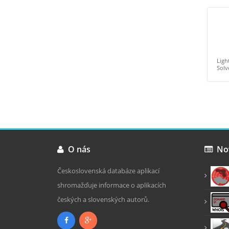
Střelnice v České
Webmaster Toolbox
Ligh
republice
Zdarma
Zdarma
Solv
O nás
Nov
Československá databáze aplikací
shromažďuje informace o aplikacích
českých a slovenských autorů.