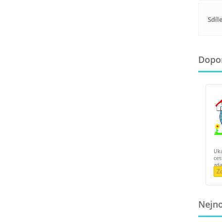
Sdíl
Dopor
Uk
ces
zd
Z
Nejno