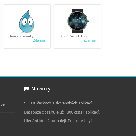
dmn:eStudánky
Bokeh Watch Face
Valentine's day 
Zdarma
Zdarma
cards
Novinky
+300 českých a slovenských aplikací
lver
Databáze obsahuje už +300 cz&sk aplikací.
Hledání jde už pomaleji. Posílejte tipy!