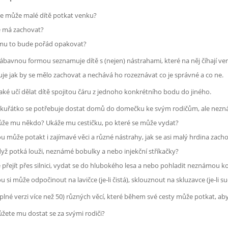
e může malé dítě potkat venku?
e má zachovat?
mu to bude pořád opakovat?
ábavnou formou seznamuje dítě s (nejen) nástrahami, které na něj číhají ve
je jak by se mělo zachovat a nechává ho rozeznávat co je správné a co ne.
aké učí dělat dítě spojitou čáru z jednoho konkrétního bodu do jiného.
kuřátko se potřebuje dostat domů do domečku ke svým rodičům, ale nezná
e mu někdo? Ukáže mu cestičku, po které se může vydat?
u může potakt i zajímavé věci a různé nástrahy, jak se asi malý hrdina zach
yž potká louži, neznámé bobulky a nebo injekční stříkačky?
přejít přes silnici, vydat se do hlubokého lesa a nebo pohladit neznámou k
u si může odpočinout na lavičce (je-li čistá), sklouznout na skluzavce (je-li su
 plné verzi více než 50) různých věcí, které během své cesty může potkat, a
ete mu dostat se za svými rodiči?