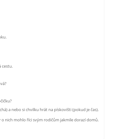
nku.
 cestu.
ová?
očičku?
chá) a nebo si chvilku hrát na pískovišti (pokud je čas).
by o nich mohlo říci svým rodičům jakmile dorazí domů.