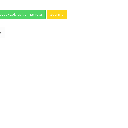
ovat / zobrazit v marketu
Zdarma
e