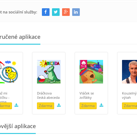
et na sociální služby:
učené aplikace
až mi
Dráčkova
Vláček se
Kouzelný
tičku -
česká abeceda
zvířátky
výtah
arma
darma
Zdarma
Zdarma
Zdarm
vější aplikace