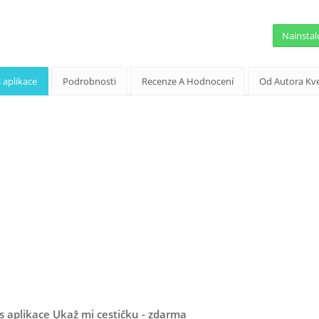
Nainstal
 aplikace
Podrobnosti
Recenze A Hodnocení
Od Autora Kv
s aplikace Ukaž mi cestičku - zdarma