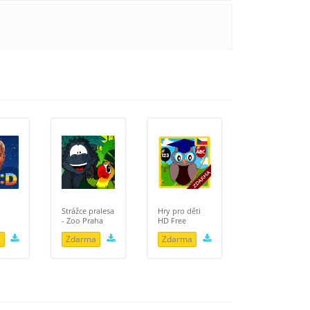
Strážce pralesa
Hry pro děti
- Zoo Praha
HD Free
a
Zdarma
Zdarma