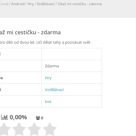
Úvod /
Android
/
Hry
/
Vzdělávací
/
Ukaž mi cestičku - zdarma
ž mi cestičku - zdarma
ro děti od dvou let. Učí dělat tahy a poznávat svět.
í
Zdarma
ie
Hry
í
Vzdělávací
kve
0,00%
í
0