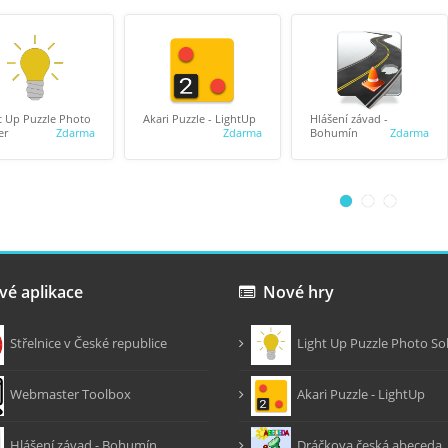
t Up Puzzle Photo
Akari Puzzle - LightUp
Hlášení závad -
er
Zdarma
Zdarma
Bohumín
Zdarma
é aplikace
Nové hry
Střelnice v České republice
Light Up Puzzle Photo So
Webmaster Toolbox
Akari Puzzle - LightUp
Hlášení závad - Bohumín
Dráčkova česká abeceda