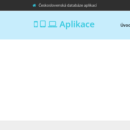
Československá databáze aplikací
Aplikace
Úvo