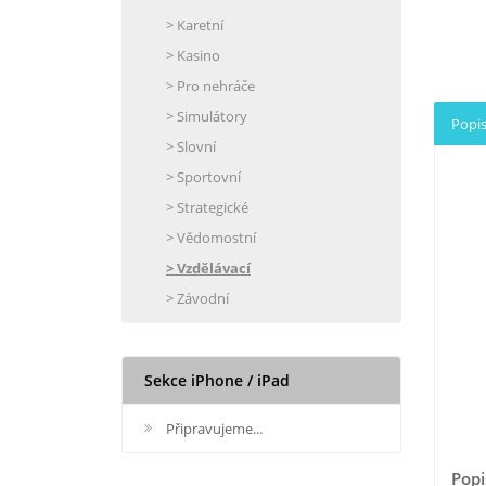
> Karetní
> Kasino
> Pro nehráče
> Simulátory
Popis
> Slovní
> Sportovní
> Strategické
> Vědomostní
> Vzdělávací
> Závodní
Sekce iPhone / iPad
Připravujeme...
Popi