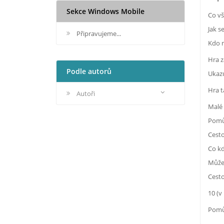
Sekce Windows Mobile
Co vš
Jak s
Připravujeme...
Kdo 
Hra z
Podle autorů
Ukazu
Hra t
Autoři
Malé 
Pomůž
Cesto
Co kd
Může 
Cesto
10 (v
Pomůž