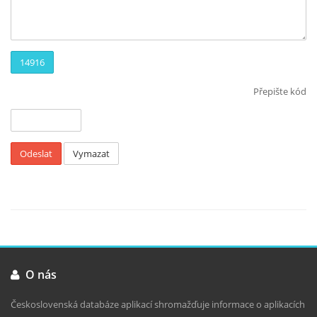
14916
Přepište kód
Odeslat
Vymazat
O nás
Československá databáze aplikací shromažďuje informace o aplikacích