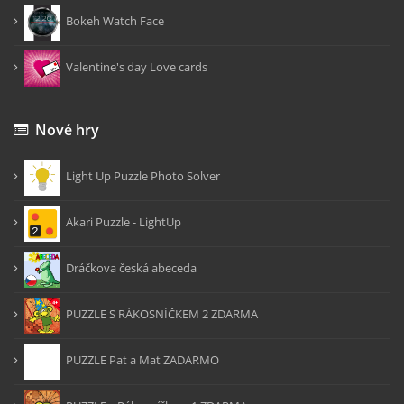
Bokeh Watch Face
Valentine's day Love cards
Nové hry
Light Up Puzzle Photo Solver
Akari Puzzle - LightUp
Dráčkova česká abeceda
PUZZLE S RÁKOSNÍČKEM 2 ZDARMA
PUZZLE Pat a Mat ZADARMO