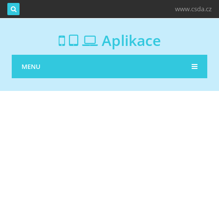
www.csda.cz
Aplikace
MENU