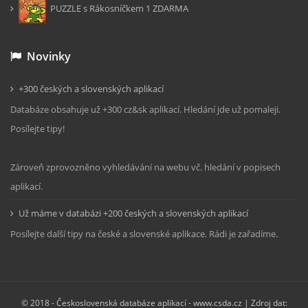
PUZZLE s Rákosníčkem 1 ZDARMA
Novinky
+300 českých a slovenských aplikací
Databáze obsahuje už +300 cz&sk aplikací. Hledání jde už pomaleji.
Posílejte tipy!
Zároveň zprovozněno vyhledávání na webu vč. hledání v popisech
aplikací.
Už máme v databázi +200 českých a slovenských aplikací
Posílejte další tipy na české a slovenské aplikace. Rádi je zařadíme.
© 2018 -
Československá databáze aplikací - www.csda.cz
| Zdroj dat: