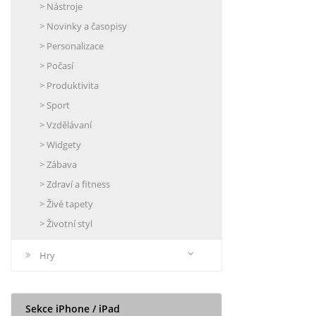
> Nástroje
> Novinky a časopisy
> Personalizace
> Počasí
> Produktivita
> Sport
> Vzdělávaní
> Widgety
> Zábava
> Zdraví a fitness
> Živé tapety
> Životní styl
Hry
Sekce iPhone / iPad