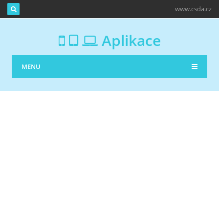
www.csda.cz
Aplikace
MENU