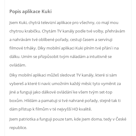
Popis aplikace Kuki
Jsem Kuki, chytrá televizní aplikace pro všechny, co mají mou
chytrou krabičku. Chytám TV kanály podle tvé volby, přehrávám
a nahrávám tvé oblíbené pořady, cestuji časem a servíruji
filmové trháky. Díky mobilní aplikaci Kuki plním tvé přání i na
dálku. Umím se přizpůsobit tvým náladám a intuitivně se
ovládám.
Díky mobilní aplikaci můžeš sledovat TV kanály, které si sám
vybereš a které ti navíc umožním každý měsíc tyto vyměnit za
jiné a funguji jako dálkové ovládání ke všem tvým set-top
boxům. Hlídám a pamatuji si tvé nahrané pořady, stejně tak ti
dám přístup k filmům v té nejvyšší HD kvalitě.
Jsem patriotka a funguji pouze tam, kde jsem doma, tedy v České
republice.