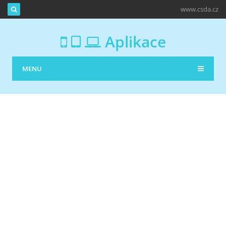
www.csda.cz
Aplikace
MENU