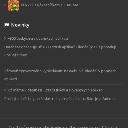
PUZZLE s Rákosníčkem 1 ZDARMA
Novinky
+300 českých a slovenských aplikací
Databáze obsahuje už +300 cz&sk aplikací. Hledání jde už pomaleji.
Posílejte tipy!
Zároveň zprovozněno vyhledávání na webu vč. hledání v popisech
aplikací.
Už máme v databázi +200 českých a slovenských aplikací
Posílejte další tipy na české a slovenské aplikace. Rádi je zařadíme.
© 2018 -
Československá databáze aplikací - www.csda.cz
| Zdroj dat: