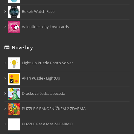
Bokeh Watch Face
Valentine's day Love cards
Nové hry
Light Up Puzzle Photo Solver
Akari Puzzle - LightUp
Dráčkova česká abeceda
PUZZLE S RÁKOSNÍČKEM 2 ZDARMA
PUZZLE Pat a Mat ZADARMO