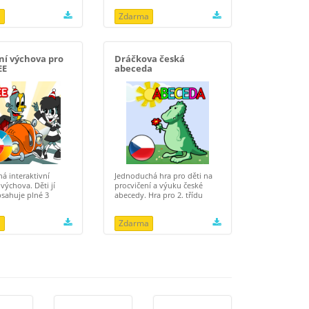
a
Zdarma
ní výchova pro
Dráčkova česká
EE
abeceda
á interaktivní
Jednoduchá hra pro děti na
výchova. Děti jí
procvičení a výuku české
bsahuje plné 3
abecedy. Hra pro 2. třídu
a
Zdarma