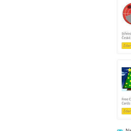
Střeln
České 
Zda
Free 
Cards
Zda
Nej