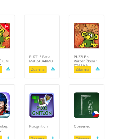
PUZZLE Pat a
PUZZLE s
ČKEM
Mat ZADARMO
Rákosníčkem 1
A
ZDARMA
a
Zdarma
Zdarma
okej:
Pixognition
Oběšenec
ví
a
Zdarma
Zdarma