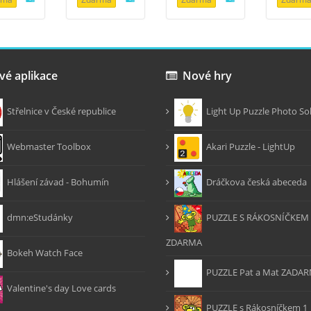
é aplikace
Nové hry
Střelnice v České republice
Light Up Puzzle Photo So
Webmaster Toolbox
Akari Puzzle - LightUp
Hlášení závad - Bohumín
Dráčkova česká abeceda
dmn:eStudánky
PUZZLE S RÁKOSNÍČKEM 
ZDARMA
Bokeh Watch Face
PUZZLE Pat a Mat ZADA
Valentine's day Love cards
PUZZLE s Rákosníčkem 1