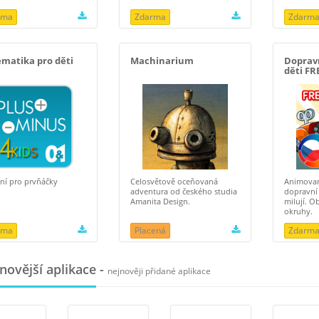
rma
Zdarma
Zdarm
matika pro děti
Machinarium
Doprav
děti FR
ní pro prvňáčky
Celosvětově oceňovaná
Animovan
adventura od českého studia
dopravní 
Amanita Design.
milují. O
okruhy.
rma
Placená
Zdarm
ovější aplikace
-
nejnověji přidané aplikace