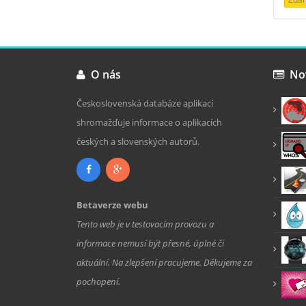
O nás
Nov
Československá databáze aplikací
shromažďuje informace o aplikacích
českých a slovenských autorů.
Betaverze webu
Tento web je v testovacím provozu a
informace nemusí být přesné, úplné či
aktuální. Na zlepšení pracujeme. Děkujeme za
pochopení.