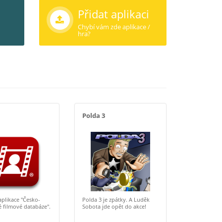
Přidat aplikaci
Chybí vám zde aplikace /
hra?
Polda 3
 aplikace "Česko-
Polda 3 je zpátky. A Luděk
 filmové databáze".
Sobota jde opět do akce!