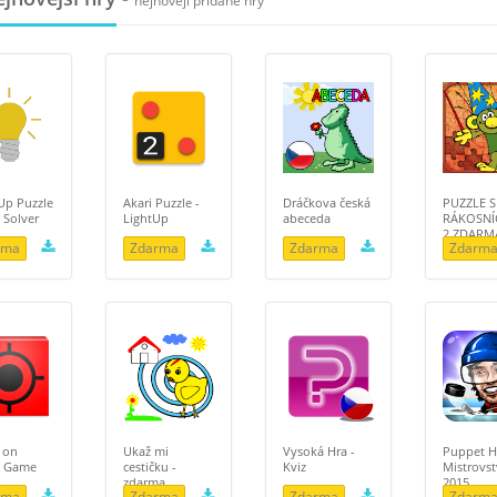
nejnověji přidané hry
Up Puzzle
Akari Puzzle -
Dráčkova česká
PUZZLE S
 Solver
LightUp
abeceda
RÁKOSNÍ
2 ZDARM
rma
Zdarma
Zdarma
Zdarm
 on
Ukaž mi
Vysoká Hra -
Puppet H
t Game
cestičku -
Kviz
Mistrovst
zdarma
2015
rma
Zdarma
Zdarma
Zdarm