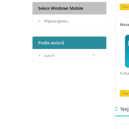
Zda
Sekce Windows Mobile
Připravujeme...
Mate
Podle autorů
Autoři
Počítá
Zda
Nejn