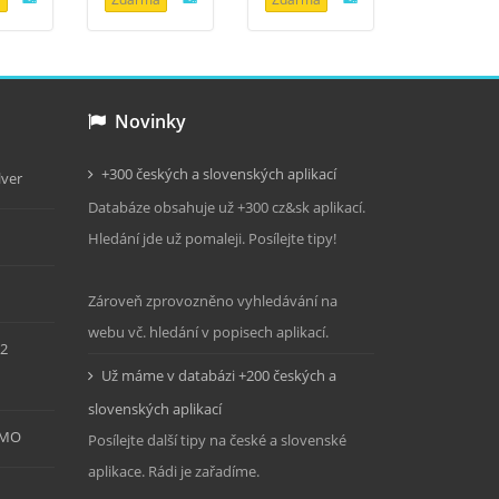
Novinky
+300 českých a slovenských aplikací
lver
Databáze obsahuje už +300 cz&sk aplikací.
Hledání jde už pomaleji. Posílejte tipy!
Zároveň zprovozněno vyhledávání na
webu vč. hledání v popisech aplikací.
2
Už máme v databázi +200 českých a
slovenských aplikací
RMO
Posílejte další tipy na české a slovenské
aplikace. Rádi je zařadíme.