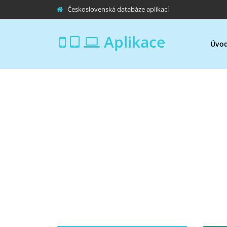
Československá databáze aplikací
Aplikace
Úvo