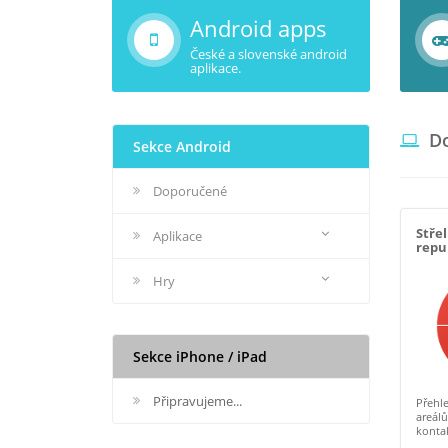
Android apps
České a slovenské android
aplikace.
Do
Sekce Android
Doporučené
Střel
Aplikace
repu
Hry
Sekce iPhone / iPad
Připravujeme...
Přehle
areálů
konta