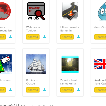
ice v
Webmaster
Hlášení závad -
dmn:eSt
republice
Toolbox
Bohumín
rma
Zdarma
Zdarma
Zdarm
Christmas
Robinson
Ze světa lesních
Anglicke l
Crusoe
samot Kniha
Karel Ca
rma
Zdarma
Zdarma
Zdarm
novější hry
-