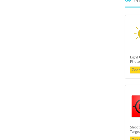
Light 
Photo
Zda
Shoot
Targe
Zda