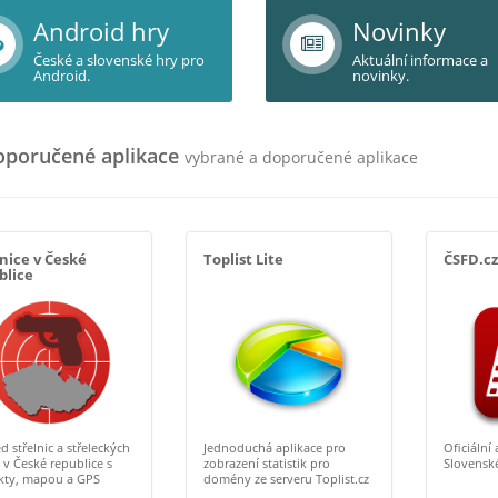
Android hry
Novinky
České a slovenské hry pro
Aktuální informace a
Android.
novinky.
poručené aplikace
vybrané a doporučené aplikace
nice v České
Toplist Lite
ČSFD.cz
blice
d střelnic a střeleckých
Jednoduchá aplikace pro
Oficiální
 v České republice s
zobrazení statistik pro
Slovenské
kty, mapou a GPS
domény ze serveru Toplist.cz