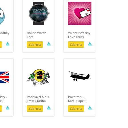
udánky
Bokeh Watch
Valentine's day
Face
Love cards
a
Zdarma
Zdarma
isty -
Psohlavci Alois
Povetron -
pek
Jirasek Kniha
Karel Capek
a
Zdarma
Zdarma