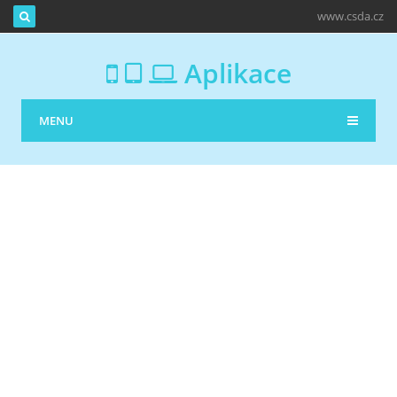
www.csda.cz
Aplikace
MENU