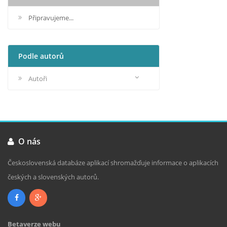
Připravujeme...
Podle autorů
Autoři
O nás
Československá databáze aplikací shromažďuje informace o aplikacích
českých a slovenských autorů.
Betaverze webu