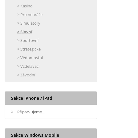
> Kasino
> Pro nehráče
> Simulátory
> Slovní
> Sportovní
> Strategické
> Vědomostní
> Vzdělávací
> Závodní
Sekce iPhone / iPad
Připravujeme...
Sekce Windows Mobile