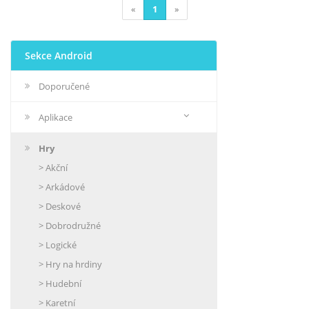
«
1
»
Sekce Android
Doporučené
Aplikace
Hry
> Akční
> Arkádové
> Deskové
> Dobrodružné
> Logické
> Hry na hrdiny
> Hudební
> Karetní