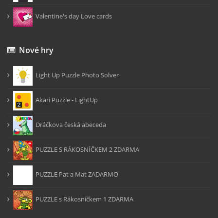
Valentine's day Love cards
Nové hry
Light Up Puzzle Photo Solver
Akari Puzzle - LightUp
Dráčkova česká abeceda
PUZZLE S RÁKOSNÍČKEM 2 ZDARMA
PUZZLE Pat a Mat ZADARMO
PUZZLE s Rákosníčkem 1 ZDARMA