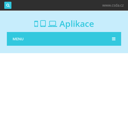
www.csda.cz
Aplikace
MENU